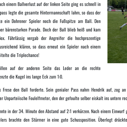
ach einem Ballverlust auf der linken Seite ging es schnell in
pass legte die gesamte Hintermannschaft lahm, so dass der
e ein Dohrener Spieler noch die Fußspitze am Ball. Den
er bärenstarken Parade. Doch der Ball blieb heiß und kam
x. Fährlässig vergab der Angreifer die hochprozentige
usreichend klären, so dass erneut ein Spieler nach einem
itelte die Triplechance!
Willen auf der anderen Seite das Leder an die rechte
nzte die Kugel ins lange Eck zum 1:0.
ik Frese den Ball forderte. Sein genialer Pass nahm Hendrik auf, zog a
er Unparteiische Foulelfmeter, den der gefoulte selber eiskalt ins untere r
nnte in der 34. Minute den Abstand auf 2:1 verkürzen. Nach einem Einwurf 
lers brachte den Stürmer in eine gute Schussposition. Überlegt drückte