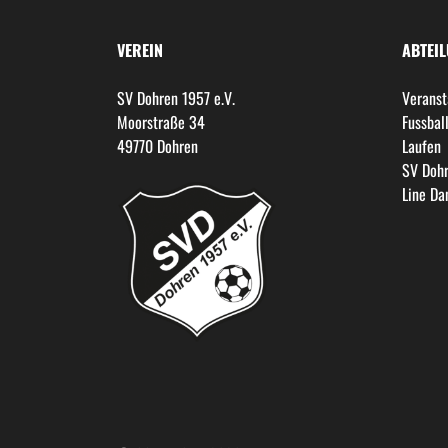
VEREIN
ABTEI
SV Dohren 1957 e.V.
Veranst
Moorstraße 34
Fussbal
49770 Dohren
Laufen
SV Dohr
Line Da