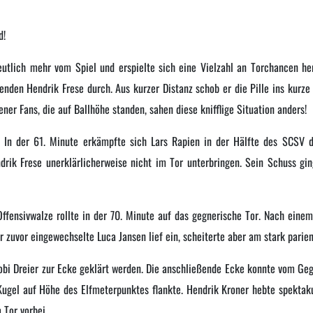
d!
tlich mehr vom Spiel und erspielte sich eine Vielzahl an Torchancen her
enden Hendrik Frese durch. Aus kurzer Distanz schob er die Pille ins kurze
ner Fans, die auf Ballhöhe standen, sahen diese knifflige Situation anders!
 In der 61. Minute erkämpfte sich Lars Rapien in der Hälfte des SCSV de
rik Frese unerklärlicherweise nicht im Tor unterbringen. Sein Schuss gin
ffensivwalze rollte in der 70. Minute auf das gegnerische Tor. Nach einem 
r zuvor eingewechselte Luca Jansen lief ein, scheiterte aber am stark pari
obi Dreier zur Ecke geklärt werden. Die anschließende Ecke konnte vom Ge
ugel auf Höhe des Elfmeterpunktes flankte. Hendrik Kroner hebte spektaku
 Tor vorbei.