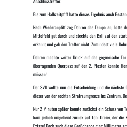
Anschlusstreffer.
Bis zum Halbzeitpfiff hatte dieses Ergebnis auch Bestan
Nach Wiederanpfiff zog Dohren das Tempo an, hatte deu
Mittelfeld gut durch und steckte den Ball auf den start
erkannt und gab den Treffer nicht. Zumindest viele Dohre
Dohren machte weiter Druck auf das gegnerische Tor.
überragenden Querpass auf den 2. Pfosten konnte Hend
müssen!
Der SVD wollte nun die Entscheidung und die nächste O
dieser von der rechten Strafraumgrenze ins Zentrum. De
Nur 2 Minuten später konnte zunächst ein Schuss von T
kam jedoch umgehend zurück auf Tobi Dreier, der die K
Extase! Doch auch diese Großchance ging Millimeter am