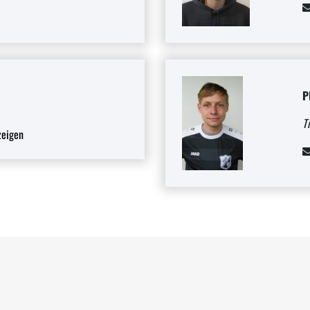
P
T
eigen