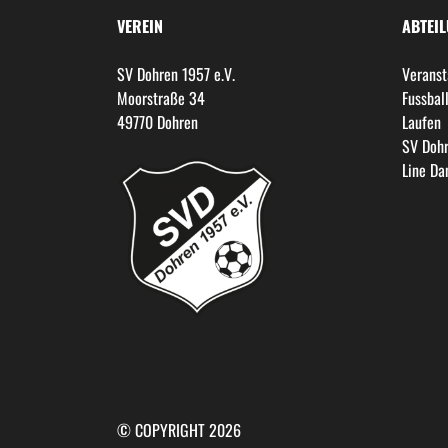
VEREIN
ABTEI
SV Dohren 1957 e.V.
Veranst
Moorstraße 34
Fussbal
49770 Dohren
Laufen
SV Dohr
Line Da
© COPYRIGHT 2026