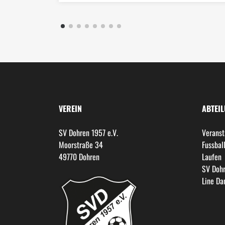
VEREIN
ABTEI
SV Dohren 1957 e.V.
Veranst
Moorstraße 34
Fussbal
49770 Dohren
Laufen
SV Dohr
Line Da