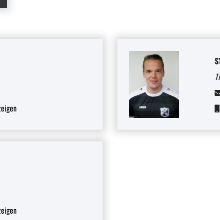
R
S
T
eigen
eigen