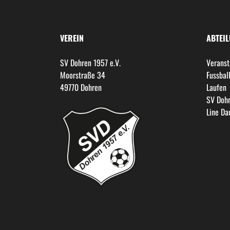
VEREIN
ABTEI
SV Dohren 1957 e.V.
Veranst
Moorstraße 34
Fussbal
49770 Dohren
Laufen
SV Dohr
Line Da