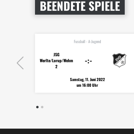
BEENDETE SPIELE
Fussball - A-Jugend
JSG
-:-
Werlte/Lorup/Wehm
2
Samstag, 11. Juni 2022
um 16:00 Uhr