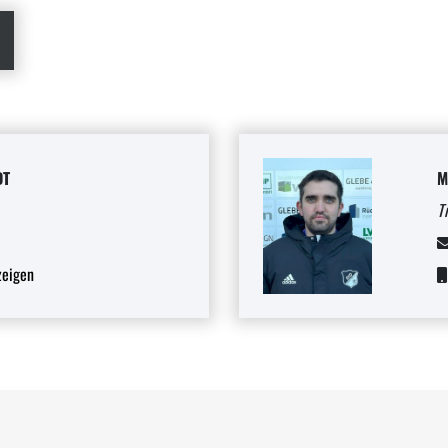
DT
M
T
eigen