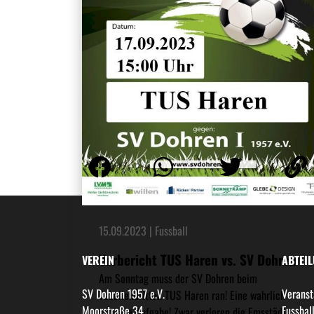
15.09.2023 | Fussball
Vorbericht TUS Haren vs. SV Dohren
VEREIN
ABTEI
Am Sonntag muss der SV Dohren beim
SV Dohren 1957 e.V.
Veranst
Tabellendritten TUS Haren ran! Eine wahrlich
Moorstraße 34
Fussbal
schwere Aufgabe! Zwar verloren die Emsstädter am