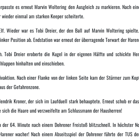
rpasste es erneut Marvin Woltering den Ausgleich zu markieren. Nach ein
er wieder einmal am starken Keeper scheiterte.
Elf. Wieder war es Tobi Dreier, der den Ball auf Marvin Woltering spielt
inker Position ab. Endstation war erneut der überragende Torwart der Haren
h. Tobi Dreier eroberte die Kugel in der eigenen Hälfte und schickte He
hlappen hinhalten und einschieben.
ivaktion. Nach einer Flanke von der linken Seite kam der Stürmer zum Kopf
 aus der Gefahrenzone.
Hendrik Kroner, der sich im Laufduell stark behauptete. Erneut schob er da
e sich die Haare und verzweifelte am Schlussmann der Hausherren!
 der 64. Minute nach einem Dohrener Freistoß blitzschnell. In höchster N
arener wacher! Nach einem Abseitsspiel der Dohrener führte der TUS den 